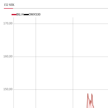
152 SEK
BILI A
OMXS30