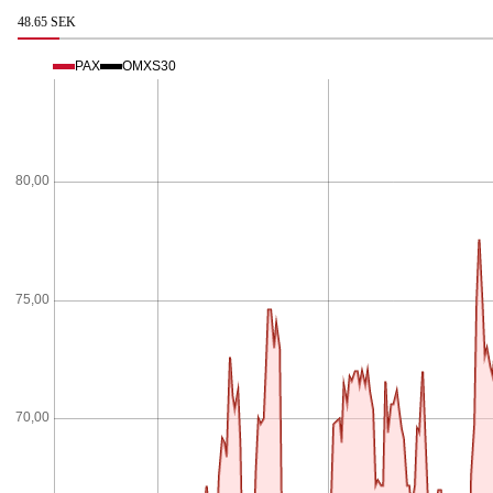
48.65 SEK
PAX
OMXS30