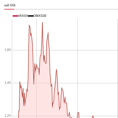
null SEK
VAXXA
OMXS30