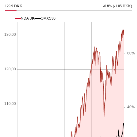
129.9 DKK
-0.8% (-1.05 DKK)
NDA DK
OMXS30