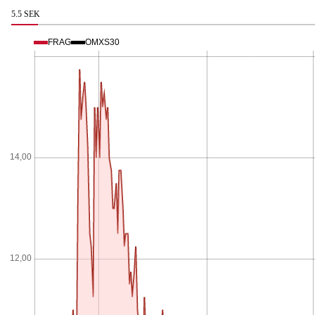
5.5 SEK
FRAG
OMXS30